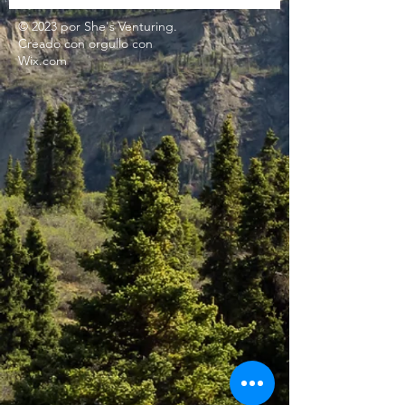
© 2023 por She's Venturing.
Creado con
orgullo
con
Wix.com