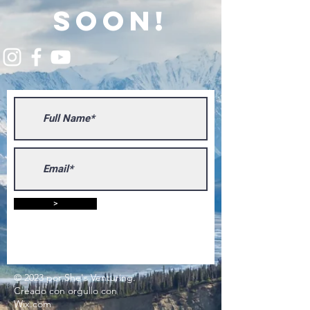
soon!
>
© 2023 por She's Venturing.
Creado con
orgullo
con
Wix.com