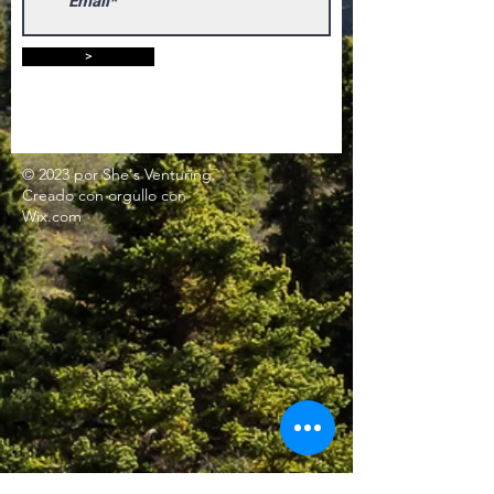
>
© 2023 por She's Venturing.
Creado con
orgullo
con
Wix.com